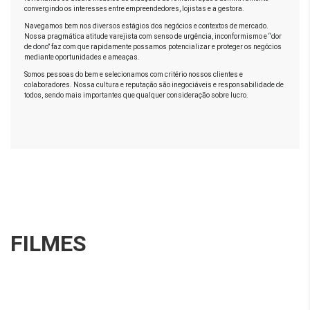
convergindo os interesses entre empreendedores, lojistas e a gestora.
Navegamos bem nos diversos estágios dos negócios e contextos de mercado.
Nossa pragmática atitude varejista com senso de urgência, inconformismo e “dor
de dono” faz com que rapidamente possamos potencializar e proteger os negócios
mediante oportunidades e ameaças.
Somos pessoas do bem e selecionamos com critério nossos clientes e
colaboradores. Nossa cultura e reputação são inegociáveis e responsabilidade de
todos, sendo mais importantes que qualquer consideração sobre lucro.
FILMES